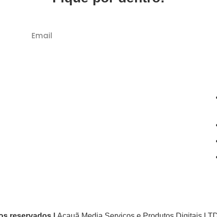
Deixe seu melhor email abaixo e receba nossas
novidades, de vez em quando, sem SPAM.
Política de Privacidade
os reservados |
Acauã Media Serviços e Produtos Digitais LT