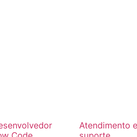
Inicio
Portfolio
Quem
VAGAS
esenvolvedor
Atendimento 
ow Code
suporte