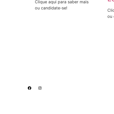
Clique aqui para saber mais
ou candidate-se!
Cli
ou 
Somos uma agência 100% digital, com sede em Natal
especializados em Marketing de Conteúdo e Páginas
Web.