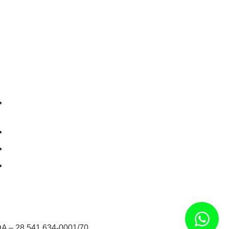
+55 (84) 99198-7968
contato@acauamedia.com
Av Xavier Da Silveira, 377 - Tirol - Natal/RN
Segunda à Sábado, das 08h às 18h
DA – 28.541.634-0001/70